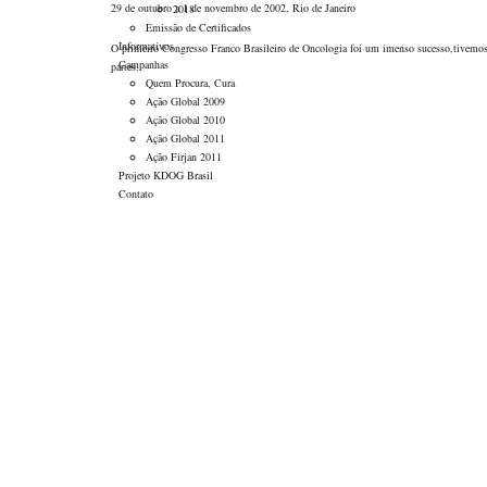
29 de outubro a 1 de novembro de 2002, Rio de Janeiro
2018
Emissão de Certificados
Informativos
O primeiro Congresso Franco Brasileiro de Oncologia foi um imenso sucesso,tivemos 6
Campanhas
partes.
Quem Procura, Cura
Ação Global 2009
Ação Global 2010
Ação Global 2011
Ação Firjan 2011
Projeto KDOG Brasil
Contato