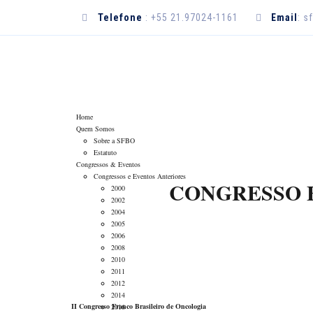
Telefone
: +55 21.97024-1161
Email
: 
DÚVIDAS
Home
Quem Somos
Sobre a SFBO
Estatuto
Congressos & Eventos
Congressos e Eventos Anteriores
CONGRESSO 
2000
2002
2004
2005
2006
2008
2010
2011
2012
2014
II Congresso Franco Brasileiro de Oncologia
2016