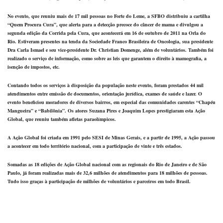
No evento, que reuniu mais de 17 mil pessoas no Forte do Leme, a SFBO distribuiu a cartilha
“Quem Procura Cura”, que alerta para a detecção precoce do câncer de mama e divulgou a
segunda edição da Corrida pela Cura, que acontecerá em 16 de outubro de 2011 na Orla do
Rio. Estiveram presentes na tenda da Sociedade Franco Brasileira de Oncologia, sua presidente
Dra Carla Ismael e seu vice-presidente Dr. Christian Domenge, além de voluntários. Também foi
realizado o serviço de informação, como sobre as leis que garantem o direito à mamografia, a
isenção de impostos, etc.
Contando todos os serviços à disposição da população neste evento, foram prestados 44 mil
atendimentos entre emissão de documentos, orientação jurídica, exames de saúde e lazer. O
evento beneficiou moradores de diversos bairros, em especial das comunidades carentes “Chapéu
Mangueira” e “Babilônia”. Os atores Suzana Pires e Joaquim Lopes prestigiaram esta Ação
Global, que reuniu também atletas paraolímpicos.
A Ação Global foi criada em 1991 pelo SESI de Minas Gerais, e a partir de 1995, a Ação passou
a acontecer em todo território nacional, com a participação de vinte e três estados.
Somadas as 18 edições de Ação Global nacional com as regionais do Rio de Janeiro e de São
Paulo, já foram realizadas mais de 32,6 milhões de atendimentos para 18 milhões de pessoas.
Tudo isso graças à participação de milhões de voluntários e parceiros em todo Brasil.