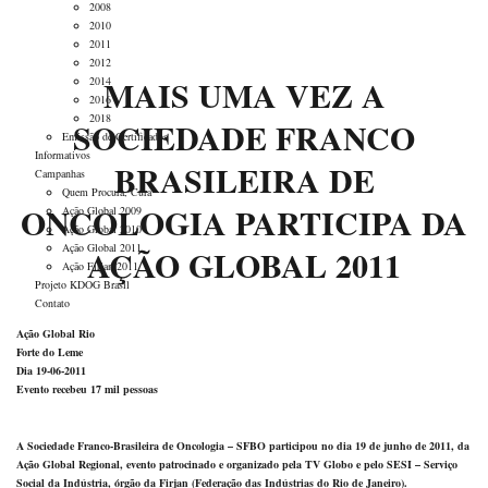
2008
2010
2011
2012
MAIS UMA VEZ A
2014
2016
2018
SOCIEDADE FRANCO
Emissão de Certificados
Informativos
BRASILEIRA DE
Campanhas
Quem Procura, Cura
ONCOLOGIA PARTICIPA DA
Ação Global 2009
Ação Global 2010
Ação Global 2011
AÇÃO GLOBAL 2011
Ação Firjan 2011
Projeto KDOG Brasil
Contato
Ação Global Rio
Forte do Leme
Dia 19-06-2011
Evento recebeu 17 mil pessoas
A Sociedade Franco-Brasileira de Oncologia – SFBO participou no dia 19 de junho de 2011, da
Ação Global Regional, evento patrocinado e organizado pela TV Globo e pelo SESI – Serviço
Social da Indústria, órgão da Firjan (Federação das Indústrias do Rio de Janeiro).