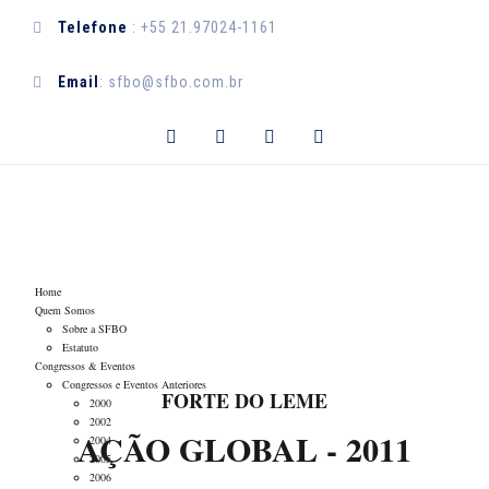
Telefone
: +55 21.97024-1161
Email
: sfbo@sfbo.com.br
DÚVIDAS
Home
Quem Somos
Sobre a SFBO
Estatuto
Congressos & Eventos
Congressos e Eventos Anteriores
FORTE DO LEME
2000
2002
AÇÃO GLOBAL
- 2011
2004
2005
2006