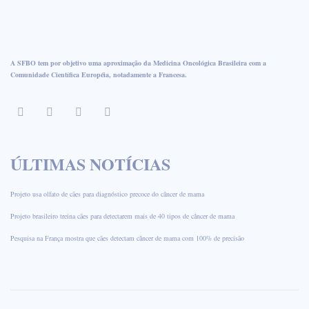
A SFBO tem por objetivo uma aproximação da Medicina Oncológica Brasileira com a
Comunidade Científica Européia, notadamente a Francesa.
ÚLTIMAS NOTÍCIAS
Projeto usa olfato de cães para diagnóstico precoce do câncer de mama
Projeto brasileiro treina cães para detectarem mais de 40 tipos de câncer de mama
Pesquisa na França mostra que cães detectam câncer de mama com 100% de precisão